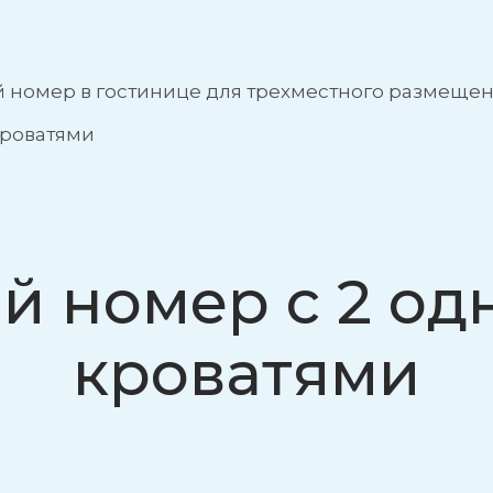
номер в гостинице для трехместного размещен
роватями
й номер с 2 о
кроватями