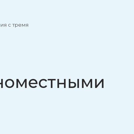
ия с тремя
дноместными