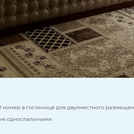
номер в гостинице для двухместного размещен
умя односпальными