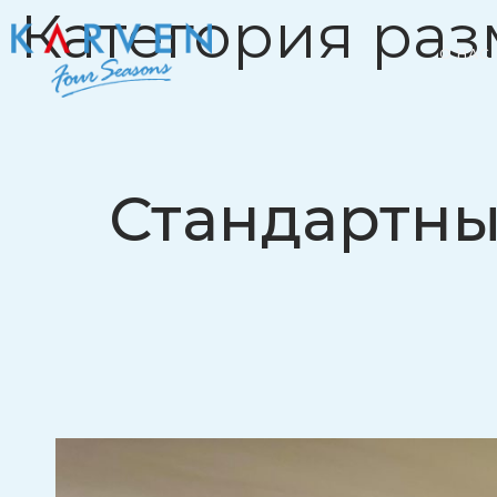
Категория ра
О НАС
Стандартны