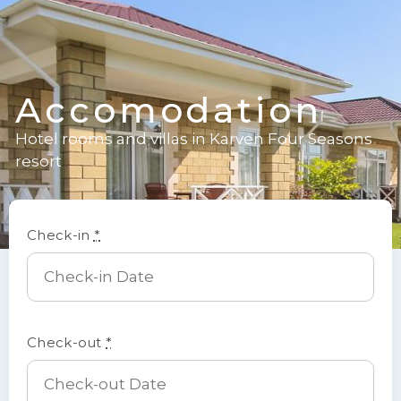
Accomodation
Hotel rooms and villas in Karven Four Seasons
resort
Check-in
*
Check-out
*